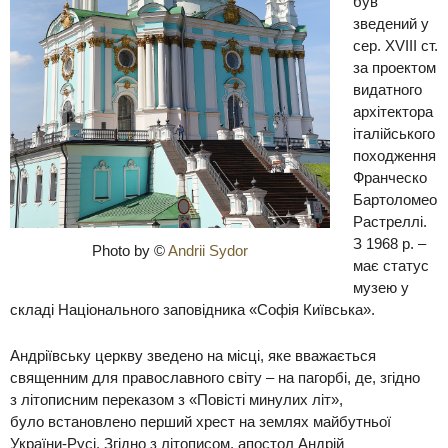
був
зведений
у
сер. XVIII ст.
за проектом
видатного
архітектора
італійського
п
оходження
Франческо
Бартоломео
Растреллі.
З 1968 р. –
Photo by ©
Andrii Sydor
має статус
муз
ею
у
складі Національного заповідника «Софія Київська».
Андріївську церкву зведено на місці, яке вважається
священним для православного світу –
на пагорбі, де, згідно
з
літописним переказом з «Повісті минулих літ»
,
було
встановле
но перший хрест
на землях майбутньої
України-Русі.
Згідно з літописом
,
апостол Андрій