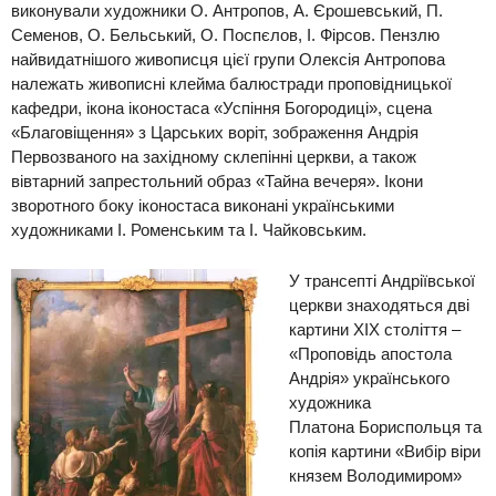
виконували художники О. Антропов, А. Єрошевський, П.
Семенов, О. Бельський, О. П
оспєлов, І. Фірсов. Пензлю
най
видатн
ішого живописця цієї групи Олексія
Антропова
належать живописні клейма балюстради проповідниц
ької
кафедри, ікона іконостаса «
Успіння
Богородиці», сцена
«
Благовіщен
ня»
з Царських воріт, зображе
ння Андрія
Первозваного на за
хідному склепінні церкви, а також
вівтарний
запр
естольний образ «Тайна вечеря»
.
Ікони
зворотного боку іконостаса виконані українськими
художниками І. Роменським та І. Чайковським.
У трансепті Андріївсько
ї
церкви знаходяться дві
картини
XIX століття –
«Проповідь апостола
Андрія»
українського
художника
Платона
Бориспольця
та
копія картини
«
Вибір віри
князем Володими
ром»