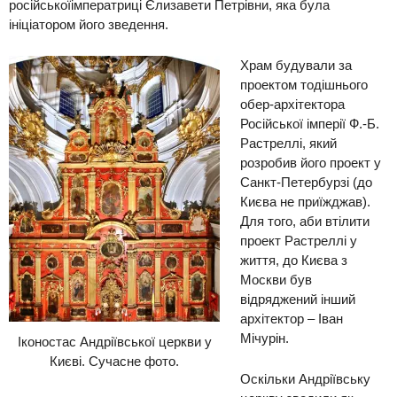
російської
імператриці Єлизавети Петрівни, яка була
ініціатором
його
зведення.
Храм
будували
за
проектом тодішнього
обер-архітектора
Російської імперії Ф.-Б.
Растреллі, який
розробив
його проект у
Санкт-Петербурзі (до
Києва не приїж
джав
).
Для того, аби в
т
і
лити
проект Растреллі у
життя, до Києва
з
Москви
був
відряджений
інший
архітектор
– Іван
Мічурін.
Іконостас Андріївської церкви у
Києві. Сучасне фото.
Оскільки Андріївську