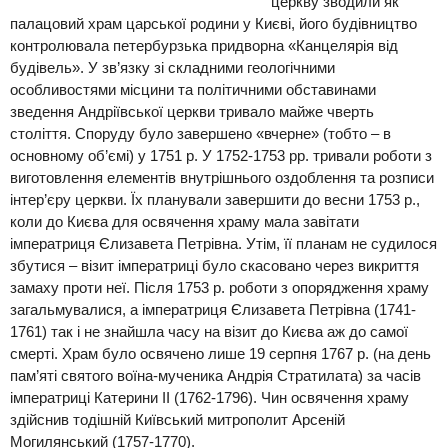
церкву
зводили як
палацовий храм
царської родини у Києві
,
його будівництво
контролювала петербурзька придворна «Канцелярія від
будівель»
.
У
зв’язку зі складними гео
логічними
особливостями місцини та політичними обставинами
зведення
Андріївської церкви тривало майже чверть
століття. С
поруду було завершено «вчерне»
(тобто – в
основному об
’
ємі)
у 1751 р. У 1752-1753 рр. тривали роботи з
виготовлення елементів внутрішнього оздоблення та розпис
и
інтер’єр
у
церкви
. Їх планували завершити до весни 1753 р.,
коли до Києва для освячення храму мала завітати
імператриця Єлизавета Петрівна. Утім, її планам не судилося
збутися
–
візит імператриці було скасовано через викриття
замаху проти неї
.
Після 1753 р. роботи з опорядження храму
загальмувалися, а імператриця Єлизавета Петрівна (1741-
1761) так і не знайшла часу на візит до Києва аж до самої
смерті.
Храм було освячено
лише
19
серпня 1767 р.
(
на день
пам
’
яті святого воїна-мученика Андрія Стратилата) за часів
імператриці Катерини
II
(1762-1796)
.
Чин освячення
храму
здійснив тодішній Київський митрополит Арсеній
Могилянський (1757-1770).