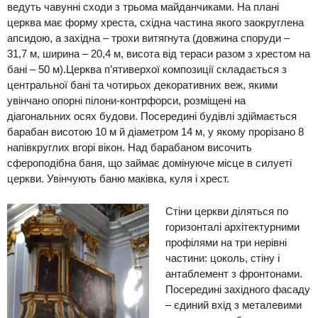
ведуть чавунні сходи з трьома майданчиками. На плані
церква має форму хреста, східна частина якого заокруглена
апсидою, а західна – трохи витягнута (довжина споруди –
31,7 м, ширина
– 20,4 м, висота від тераси разом з хрестом на
бані – 50 м).
Церква п’ятиверхої композиції складається з
центральної бані та чотирьох декоративних веж, якими
увінчано опорні пілони-контрфорси, розміще
ні на
діагональних осях будови.
Посередині будівлі здіймається
барабан висотою 10 м й діаметром 14 м, у якому прорізано 8
напівкруглих вгорі вікон. Над барабаном височить
сфероподібна баня, що займає домінуюче місце в силуеті
церкви. Увінчують баню маківка, куля і хрест.
Стіни церкви діляться по
горизонталі архітектурними
профілями на три нерівні
частини: цоколь, стіну і
антаблемент з фронтонами.
Посередині західного фасаду
– єдиний вхід з металевими