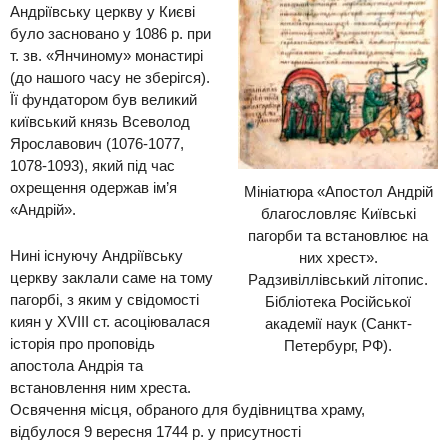
Андріївську церкву у Києві
було засновано у 1086 р. при
т. зв. «Янчиному» монастирі
(до нашого часу не зберігся).
Її
фундатором був
великий
київський князь Всеволод
Ярославович (1076-1077,
1078-1093),
який під час
охрещення одержав ім
’
я
Мініатюра «Апостол Андрій
«Андрій»
.
благословляє Київські
пагорби та встановлює на
Ни
ні існуючу Андріївську
них хрест».
церкву
заклали саме н
а тому
Радзивіллівський літопис.
пагорбі,
з яким у свідомості
Бібліотека Російської
киян
у
XVIII
ст.
асоціювалася
академії наук (Санкт-
історія про проповідь
Петербург, РФ).
апостола Андрія
та
встановлення ним хреста
.
Освячення місця, обраного
для будівництва
храму,
відбулося
9 вересня 1744 р. у присутності