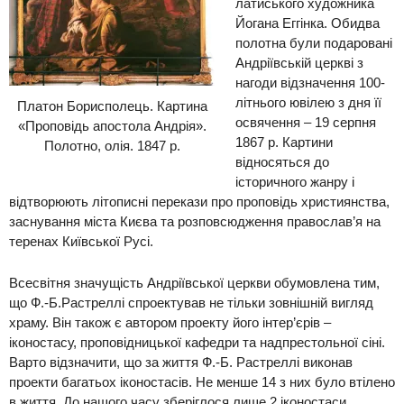
латиського художника
Йогана
Еггінка. Обидва
полотна
були подаровані
Андріївській церкві з
нагоди відзначення 100-
літнього ювілею з дня її
Платон Борисполець. Картина
освячення – 19 серпня
«Проповідь апостола Андрія».
1867 р. Картини
Полотно, олія. 1847 р.
від
носяться до
історичного жанр
у і
відтворюють літописні пере
кази про проповідь християнства,
заснування міста Києва та розповсюдження православ’я на
теренах Київської Русі.
Всесвітня значущість Андріївської церкви обумовлена тим,
що
Ф.-Б.
Растреллі спроектував не тільки зовнішній вигляд
храму
. Він також є автором проекту
його
інтер’єрів
–
іконостасу, проповідницької кафедри та надпрестольної сіні.
Варто відзначити, що за життя Ф.-Б. Растреллі викон
ав
проекти багатьох іконостасів. Н
е менше 14 з них було втілено
в життя. До нашого часу зберіглося
лише 2 іконостаси