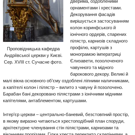
дверима, оздобленими
орнаментами і хрестами.
Декорування фасадів
вирішується застосуванням
колон коринфського й
іонічного ор
дерів, спарених
пілястр, карни
зів складного
профілю, картушів з
Проповідницька кафедра
монограмою імператриці
Андріївської церкви у Києві.
Єлизавети, позолоченого
Сер. XVIII ст. Сучасне фото.
чаву
нного та мідного
барокового де
кору. Великі й
малі вікна основного об’єму оздоблені ліпними наличниками,
а капітелі колон і пілястр – вилито з чавуну й позолочено.
Барабан бані декоровано
пілястрами з іонічними
мідними
капітелями, антаблементом, картушами.
Інтер’єр церкви – центрально-баневий, безстовпний простір,
в якому виразно читаються хрестоподібний план споруди,
архітектурне членування стін пілястрами, карнизами та
віконними прорізами. Гілки хреста перекрито склепіннями, а