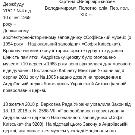
Картина «Вибір віри князем
Держбуду
Володимиром». Полотно, олія. Пер. пол.
УРСР №4 від
XIX ст.
10 січня 1968
року –
Державному
архітектурно-історичному заповіднику «Софійський музей» (з
1994 року – Національни
й заповідник «Софія Київська»
).
Враховуючи виняткову
історико-архітектурну та худож
ню
цінність пам’ятки, Андріївську церкву було оголошено
музеєм, і 10 вересня 1968 року вона відкрилася для масового
відвідування. Постановою Кабінету Міністрів України від 9
серпня 2001 року №
1005 надано дозвіл на проведення в
Андріївській церкві богослужінь Українській Автокефальній
православній церкві.
18 жовтня 2018 р. Верховна Рада України ухвалила Закон від
18. 10. 2018 р. N. 2598-VIII «Про особливості користування
Андріївською церквою Національного заповідника «Софія
Київська» (№ 9208). На підставі цього Закону в Андріївській
церкві, яка
лишається музеєм у складі Національного