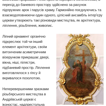
перехід до баневого простор
у здійснено за рахунок
підпруж
них арок і парусів храму.
Гармонійно поєднуючись та
взаємодоповнюючи один одного, цілісний ансамбль інтер’єру
церкви утворюють такі різновиди мистецтва, як архітектура,
ліплення, різьблення, живопис.
Ліпний орнамент органічно
підкреслює той чи інший
елемент архітектури, своїм
витонченим асиметричним
візерунком прикрашає двері,
вікна, ніші, пілястри,
підбаневий простір. Ліплення
виготовлялося з гіпсу й
вкривалося позолотою.
Неперевершеними зразками
різьбярського мистецтва в
Андріївській церкві є
іконос
тас, надпрестольна