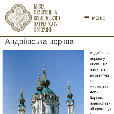
Перейти
МЕНЮ
до
вмісту
МЕНЮ
Андріївська церква
Андріївська
церква
у
Києві
–
це
пам
’
ятка
архітектури
та
мистецтва
доби
бароко
,
православн
ий храм, що