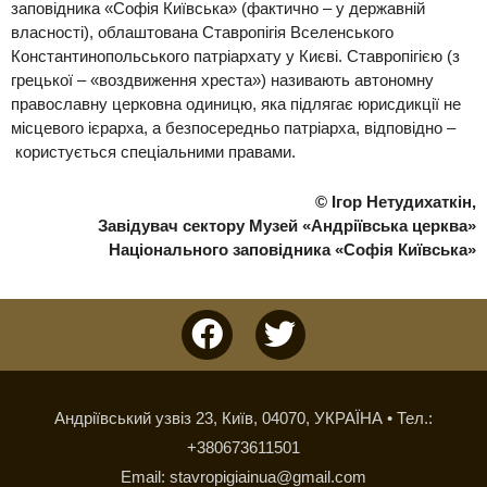
заповідника «Софія Київська» (фактично – у державній
власності)
, облаштована Ставропігія Вселенського
Константинопольського патріархату у Києві. Ставропігією (з
грецької – «воздвиження хреста») називають автономну
православну церковна одиницю, яка підлягає юрисдикції не
місцевого ієрарха,
а безпосередньо патріарха, від
повідно –
користується спеціальними правами.
© Ігор Нетудихаткін,
Завідувач сектору Музей «Андріївська церква»
Національного заповідника «Софія Київська»
F
T
a
w
c
i
e
t
Андріївський узвіз 23, Київ, 04070, УКРАЇНА
•
Тел.:
b
t
+380673611501
o
e
Email: stavropigiainua@gmail.com