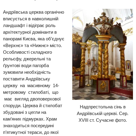
Андріївська церква
органічно
впис
ується
в навколишній
ландшафт
і відіграє роль
архітектурної домінанти в
панорамі
Києва, яка об
’
єднує
«Верхнє» та «Нижнє» місто
.
Особливості складного
рельєфу, джерельні та
ґрунтові
води пагорба
зумовили необхідність
поставити Андріївську
церкву на масивному 14-
метровому стилобаті, що
має вигляд двоповерхової
споруди. Церква й стилобат
Надпрестольна сінь в
збудовані з
цегли на
Андріївській церкві. Сер.
кам’яних підмурках. Храм
XVIII ст. Сучасне фото.
знаходиться посередині
п’ятикутної тераси, до якої