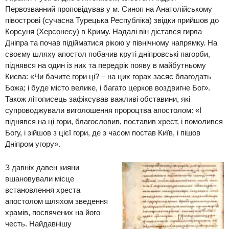
Первозванний
проповідував у м. Синоп на Анатолійському
півострові (сучасна Турецька Республіка) звідки прийшов до
Корсуня (Херсонесу) в Криму. Надалі він дістався гирла
Дніпра та почав підійматися рікою
у північному напрямку. На
своєму шляху апостол побачив круті дніпровські пагорби,
піднявся на один із них та передрік появу в майбутньому
Києва:
«Чи бачите гори ці? – на цих горах засяє благодать
Божа; і буде місто велике, і багато церков воздвигне Бог»
.
Також літописець зафіксував важливі обставини, які
супроводжували виголошення пророцтва апостолом:
«І
піднявся на ці гори, благословив, поставив хрест, і помолився
Богу, і зійшов з цієї гори, де з часом постав Київ, і пішов
Дніпром угору»
.
З
давніх давен
кияни
вшановували місце
встановлення хреста
апостолом шляхом зведення
храмів, посвячених на його
честь. Найдавнішу