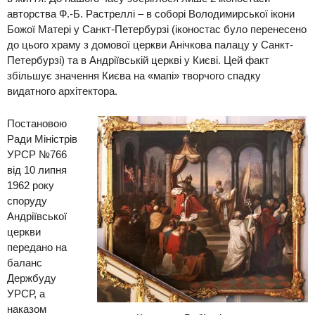
авторства Ф.-
Б. Растреллі – в соборі Володимирської ікони
Божої Матері у Санкт-Петербурзі (іконостас було перенесено
до цього храму з домової церкви Анічкова палацу у Санкт-
Петербурзі) та в Андріївській церкві у Києві.
Цей факт
збільшує значення Києва на «мапі» творчого спадку
видатного архітектора.
Постановою
Ради Міністрів
УРСР №766
від 10 липня
1962 року
споруду
Андріївської
церкви
передано на
баланс
Держбуду
УРСР, а
наказом