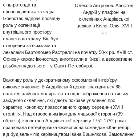
сінь-ротонда та
Олексій Антропов. Апостол
проповідницька катедра
.
Андрій у плафоні на
Іконостас відіграє провідну
склепіннях Андріївської
роль у організації
церкви в Києві. Олія. XVIII
внутрішнього простору
ст.
славетного храму. Він був
створений за ескізами та
лекалами Бартоломео Растреллі на початку 50-х рр. XVIII ст.
Основу-каркас іконостасу виготовили в Києві, а декоративне
різьбленн
я до нього – у Санкт-Петербурзі
.
Важливу роль у декоративному оформленні інтер’єру
виконує живопис. В Андріїв
ській церкві знаходиться 68
по
лотен олійного малярства т
а одне зображення на тиньку
за
хідного склепіння, які дають яскраве уявлення про
характер іконопису православного храму середини XVIII
століття. Над створенням ікон для
лицьово
ї
сторони
(39
образів)
іконостаса Андріївсько
ї церкви у 1751-
175
2 роках
працювала петербурзька
«
живописна команда
»
«
Канцелярії
від будівель
»
під керівництвом Івана Вишнякова. Замов
лення